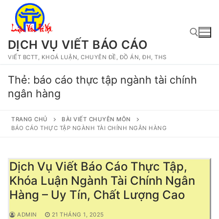
Chuyển
đến
nội
dung
DỊCH VỤ VIẾT BÁO CÁO
VIẾT BCTT, KHOÁ LUẬN, CHUYÊN ĐỀ, ĐỒ ÁN, ĐH, THS
Tìm kiếm cho:
Thẻ:
báo cáo thực tập ngành tài chính
ngân hàng
TRANG CHỦ
BÀI VIẾT CHUYÊN MÔN
BÁO CÁO THỰC TẬP NGÀNH TÀI CHÍNH NGÂN HÀNG
Dịch Vụ Viết Báo Cáo Thực Tập,
Khóa Luận Ngành Tài Chính Ngân
Hàng – Uy Tín, Chất Lượng Cao
ADMIN
21 THÁNG 1, 2025