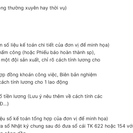
ộng thường xuyên hay thời vụ)
dẫn số liệu kế toán chi tiết của đơn vị để minh họa)
chấm công (hoặc Phiếu báo hoàn thành sp),
ột đội sản xuất, chỉ rõ cách tính lương cho
Hợp đồng khoán công việc, Biên bản nghiệm
cách tính lương cho 1 lao động
 tiền lương (Lưu ý nêu thêm về cách tính các
CĐ…)
 liệu sổ kế toán tổng hợp của đơn vị để minh họa)
đưa sổ Nhật ký chung sau đó đưa sổ cái TK 622 hoặc 154 vớ