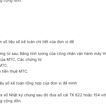
ng cộng dồn.
ẫn số liệu sổ kế toán chi tiết của đơn vị để
ứng từ sau: Bảng tính lương của công nhân vận hành máy th
 của MTC, Các chứng từ
 MTC.
 tiền thuê MTC.
 liệu sổ kế toán tổng hợp của đơn vị để minh
đưa sổ Nhật ký chung sau đó đưa sổ cái TK 622 hoặc 154 vớ
ng cộng dồn.