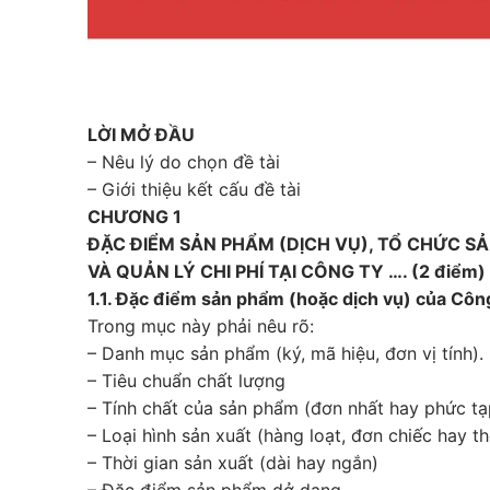
LỜI MỞ ĐẦU
– Nêu lý do chọn đề tài
– Giới thiệu kết cấu đề tài
CHƯƠNG 1
ĐẶC ĐIỂM SẢN PHẨM (DỊCH VỤ), TỔ CHỨC S
VÀ QUẢN LÝ CHI PHÍ TẠI CÔNG TY …. (2 điểm)
1.1. Đặc điểm sản phẩm (hoặc dịch vụ) của Côn
Trong mục này phải nêu rõ:
– Danh mục sản phẩm (ký, mã hiệu, đơn vị tính).
– Tiêu chuẩn chất lượng
– Tính chất của sản phẩm (đơn nhất hay phức tạ
– Loại hình sản xuất (hàng loạt, đơn chiếc hay t
– Thời gian sản xuất (dài hay ngắn)
– Đặc điểm sản phẩm dở dang