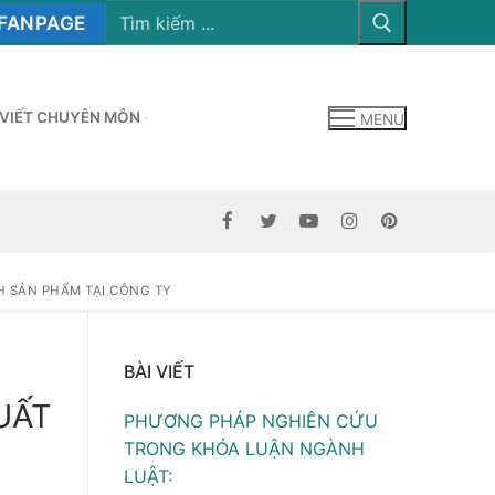
Tìm
kiếm
FANPAGE
cho:
 VIẾT CHUYÊN MÔN
MENU
H SẢN PHẨM TẠI CÔNG TY
BÀI VIẾT
UẤT
PHƯƠNG PHÁP NGHIÊN CỨU
TRONG KHÓA LUẬN NGÀNH
LUẬT: