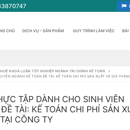
83870747
NG CHỦ
DỊCH VỤ – SẢN PHẨM
QUY TRÌNH LÀM VIỆC
BÀI
THUÊ KHOÁ LUẬN TỐT NGHIỆP NGÀNH TÀI CHÍNH KẾ TOÁN
YÊN NGÀNH KẾ TOÁN ĐỀ TÀI: KẾ TOÁN CHI PHÍ SẢN XUẤT VÀ GIÁ THÀN
ỰC TẬP DÀNH CHO SINH VIÊN
Ề TÀI: KẾ TOÁN CHI PHÍ SẢN X
TẠI CÔNG TY