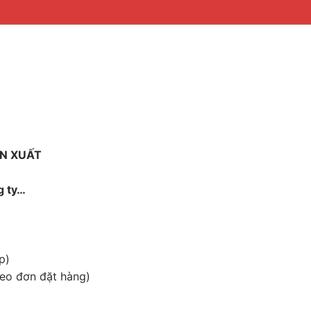
ẢN XUẤT
g ty…
p)
heo đơn đặt hàng)