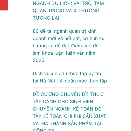
NGÀNH DU LỊCH: VAI TRÒ, TẦM
QUAN TRỌNG VÀ XU HƯỚNG
TƯƠNG LAI
80 đề tài ngành quản trị kinh
doanh mới và nổi bật, có tính xu
hướng và dễ đạt điểm cao để
làm khoá luận, luận văn năm
2025
Dịch vụ xin dấu thực tập uy tín
tại Hà Nội | Xin dấu mộc thực tập
ĐỀ CƯƠNG CHUYÊN ĐỀ THỰC
TẬP DÀNH CHO SINH VIÊN
CHUYÊN NGÀNH KẾ TOÁN ĐỀ
TÀI: KẾ TOÁN CHI PHÍ SẢN XUẤT
VÀ GIÁ THÀNH SẢN PHẨM TẠI
CÔNG TY