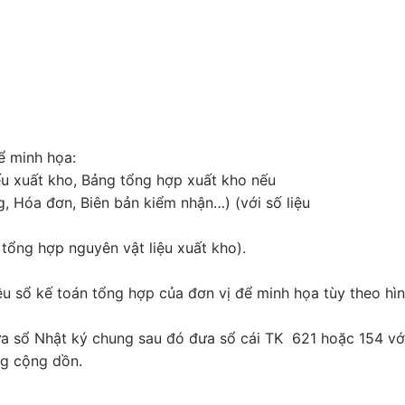
để minh họa:
ếu xuất kho, Bảng tổng hợp xuất kho nếu
 Hóa đơn, Biên bản kiểm nhận…) (với số liệu
tổng hợp nguyên vật liệu xuất kho).
liệu sổ kế toán tổng hợp của đơn vị để minh họa tùy theo hì
đưa sổ Nhật ký chung sau đó đưa sổ cái TK 621 hoặc 154 vớ
ng cộng dồn.