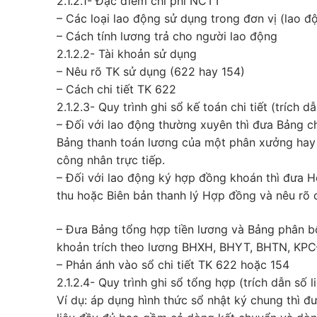
2.1.2.1- Đặc điểm chi phí NCTT
– Các loại lao động sử dụng trong đơn vị (lao đ
– Cách tính lương trả cho người lao động
2.1.2.2- Tài khoản sử dụng
– Nêu rõ TK sử dụng (622 hay 154)
– Cách chi tiết TK 622
2.1.2.3- Quy trình ghi sổ kế toán chi tiết (trích 
– Đối với lao động thường xuyên thì đưa Bảng 
Bảng thanh toán lương của một phân xưởng hay m
công nhân trực tiếp.
– Đối với lao động ký hợp đồng khoán thì đưa 
thu hoặc Biên bản thanh lý Hợp đồng và nêu rõ 
– Đưa Bảng tổng hợp tiền lương và Bảng phân bổ
khoản trích theo lương BHXH, BHYT, BHTN, KP
– Phản ánh vào sổ chi tiết TK 622 hoặc 154
2.1.2.4- Quy trình ghi sổ tổng hợp (trích dẫn số
Ví dụ: áp dụng hình thức sổ nhật ký chung thì 