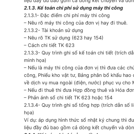
liệu đầy đủ bao gồm cả dòng kết chuyển và dò
2.1.3. Kế toán chi phí sử dụng máy thi công
2.1.3.1- Đặc điểm chi phí máy thi công
– Nêu rõ máy thi công của đơn vị hay đi thuê.
2.1.3.2- Tài khoản sử dụng
– Nêu rõ TK sử dụng (623 hay 154)
– Cách chi tiết TK 623
2.1.3.3- Quy trình ghi sổ kế toán chi tiết (trích d
minh họa)
– Nếu là máy thi công của đơn vị thì đưa các ch
công, Phiếu kho vật tư, Bảng phân bổ khấu hao
về dịch vụ mua ngoài (điện, nước) phục vụ cho
– Nếu đi thuê thi đưa Hợp đồng thuê và Hóa đơn
– Phản ánh sổ chi tiết TK 623 hoặc 154
2.1.3.4- Quy trình ghi sổ tổng hợp (trích dẫn số
họa)
Ví dụ: áp dụng hình thức sổ nhật ký chung thì 
liệu đầy đủ bao gồm cả dòng kết chuyển và dò