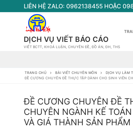
Chuyển
LIÊN HỆ ZALO: 0962138455 HOẶC 09
đến
nội
dung
TRA
DỊCH VỤ VIẾT BÁO CÁO
VIẾT BCTT, KHOÁ LUẬN, CHUYÊN ĐỀ, ĐỒ ÁN, ĐH, THS
TRANG CHỦ
BÀI VIẾT CHUYÊN MÔN
DỊCH VỤ LÀM 
ĐỀ CƯƠNG CHUYÊN ĐỀ THỰC TẬP DÀNH CHO SINH VIÊN CHU
ĐỀ CƯƠNG CHUYÊN ĐỀ TH
CHUYÊN NGÀNH KẾ TOÁN Đ
VÀ GIÁ THÀNH SẢN PHẨM 