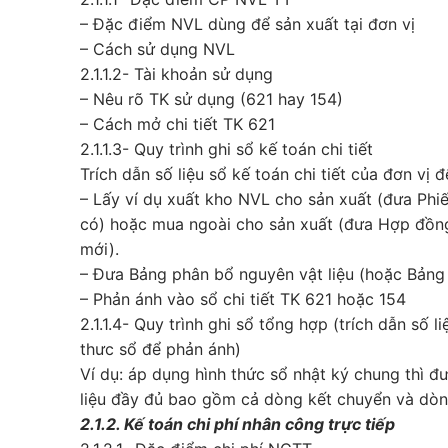
– Đặc điểm NVL dùng để sản xuất tại đơn vị
– Cách sử dụng NVL
2.1.1.2- Tài khoản sử dụng
– Nêu rõ TK sử dụng (621 hay 154)
– Cách mở chi tiết TK 621
2.1.1.3- Quy trình ghi sổ kế toán chi tiết
Trích dẫn số liệu sổ kế toán chi tiết của đơn vị 
– Lấy ví dụ xuất kho NVL cho sản xuất (đưa Phi
có) hoặc mua ngoài cho sản xuất (đưa Hợp đồng,
mới).
– Đưa Bảng phân bổ nguyên vật liệu (hoặc Bảng 
– Phản ánh vào sổ chi tiết TK 621 hoặc 154
2.1.1.4- Quy trình ghi sổ tổng hợp (trích dẫn số 
thưc sổ để phản ánh)
Ví dụ: áp dụng hình thức sổ nhật ký chung thì 
liệu đầy đủ bao gồm cả dòng kết chuyển và dò
2.1.2. Kế toán chi phí nhân công trực tiếp