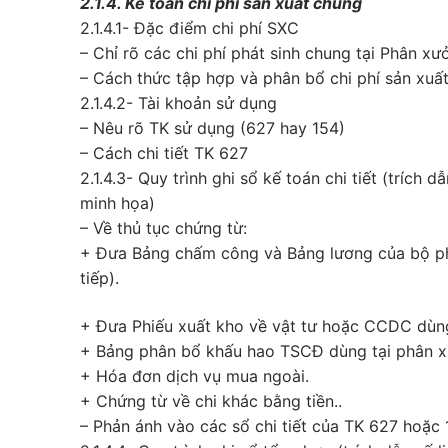
2.1.4. Kế toán chi phí sản xuất chung
2.1.4.1- Đặc điểm chi phí SXC
– Chỉ rõ các chi phí phát sinh chung tại Phân xư
– Cách thức tập hợp và phân bổ chi phí sản xuấ
2.1.4.2- Tài khoản sử dụng
– Nêu rõ TK sử dụng (627 hay 154)
– Cách chi tiết TK 627
2.1.4.3- Quy trình ghi sổ kế toán chi tiết (trích d
minh họa)
– Về thủ tục chứng từ:
+ Đưa Bảng chấm công và Bảng lương của bộ phậ
tiếp).
+ Đưa Phiếu xuất kho về vật tư hoặc CCDC dùn
+ Bảng phân bổ khấu hao TSCĐ dùng tại phân 
+ Hóa đơn dịch vụ mua ngoài.
+ Chứng từ về chi khác bằng tiền..
– Phản ánh vào các sổ chi tiết của TK 627 hoặc