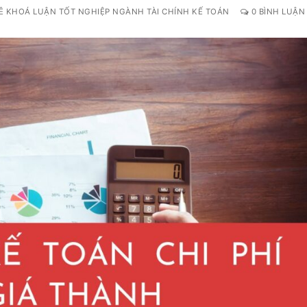
Ê KHOÁ LUẬN TỐT NGHIỆP NGÀNH TÀI CHÍNH KẾ TOÁN
0 BÌNH LUẬN