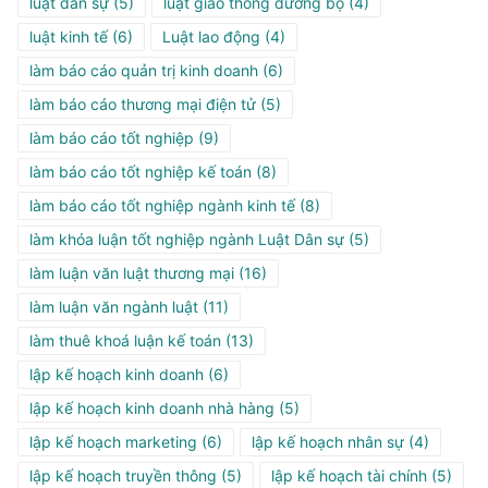
luật dân sự
(5)
luật giao thông đường bộ
(4)
luật kinh tế
(6)
Luật lao động
(4)
làm báo cáo quản trị kinh doanh
(6)
làm báo cáo thương mại điện tử
(5)
làm báo cáo tốt nghiệp
(9)
làm báo cáo tốt nghiệp kế toán
(8)
làm báo cáo tốt nghiệp ngành kinh tế
(8)
làm khóa luận tốt nghiệp ngành Luật Dân sự
(5)
làm luận văn luật thương mại
(16)
làm luận văn ngành luật
(11)
làm thuê khoá luận kế toán
(13)
lập kế hoạch kinh doanh
(6)
lập kế hoạch kinh doanh nhà hàng
(5)
lập kế hoạch marketing
(6)
lập kế hoạch nhân sự
(4)
lập kế hoạch truyền thông
(5)
lập kế hoạch tài chính
(5)