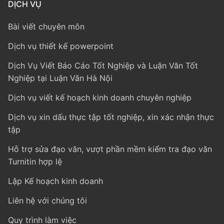
DỊCH VỤ
Bài viết chuyên môn
Dịch vụ thiết kế powerpoint
Dịch Vụ Viết Báo Cáo Tốt Nghiệp và Luận Văn Tốt
Nghiệp tại Luận Văn Hà Nội
Dịch vụ viết kế hoạch kinh doanh chuyên nghiệp
Dịch vụ xin dấu thực tập tốt nghiệp, xin xác nhận thực
tập
Hỗ trợ sửa đạo văn, vượt phần mềm kiểm tra đạo văn
Turnitin hợp lệ
Lập Kế hoạch kinh doanh
Liên hệ với chúng tôi
Quy trình làm việc