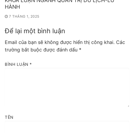
KHÓA LUẬN NGÀNH QUẢN TRỊ DU LỊCH-LỮ
HÀNH
7 THÁNG 1, 2025
Để lại một bình luận
Email của bạn sẽ không được hiển thị công khai.
Các
trường bắt buộc được đánh dấu
*
BÌNH LUẬN
*
TÊN