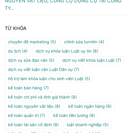
NGUYÊN VẬT LIỆU, CÔNG CỤ DỤNG CỤ TẠI CÔNG
TY…
TỪ KHÓA
chuyên đề marketing
(5)
chỉnh sửa turnitin
(4)
du lịch
(4)
dịch vụ khóa luận Luật uy tín
(8)
dịch vụ sửa đạo văn
(5)
dịch vụ viết khóa luận Luật
(7)
dịch vụ viết luận văn Luật Dân sự
(7)
hỗ trợ làm khóa luận cho sinh viên Luật
(5)
kế toán bán hàng
(7)
kế toán chi phí và tính giá thành
(8)
kế toán nguyên vật liệu
(8)
kế toán ngân hàng
(6)
kế toán quản trị
(7)
kế toán tiền lương
(8)
kế toán tài sản cố định
(8)
luật doanh nghiệp
(5)