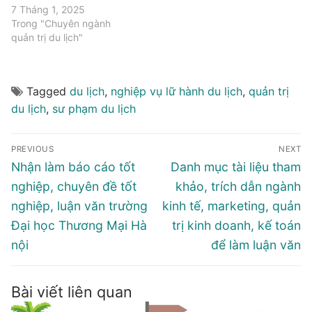
7 Tháng 1, 2025
Trong "Chuyên ngành
quản trị du lịch"
Tagged
du lịch
,
nghiệp vụ lữ hành du lịch
,
quản trị
du lịch
,
sư phạm du lịch
Điều
PREVIOUS
NEXT
hướng
Previous
Next
Nhận làm báo cáo tốt
Danh mục tài liệu tham
bài
post:
post:
nghiệp, chuyên đề tốt
khảo, trích dẫn ngành
viết
nghiệp, luận văn trường
kinh tế, marketing, quản
Đại học Thương Mại Hà
trị kinh doanh, kế toán
nội
để làm luận văn
Bài viết liên quan