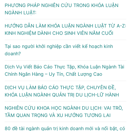
PHƯƠNG PHÁP NGHIÊN CỨU TRONG KHÓA LUẬN
NGÀNH LUẬT:
HƯỚNG DẪN LÀM KHÓA LUẬN NGÀNH LUẬT TỪ A-Z:
KINH NGHIỆM DÀNH CHO SINH VIÊN NĂM CUỐI
Tại sao người khởi nghiệp cần viết kế hoạch kinh
doanh?
Dịch Vụ Viết Báo Cáo Thực Tập, Khóa Luận Ngành Tài
Chính Ngân Hàng – Uy Tín, Chất Lượng Cao
DỊCH VỤ LÀM BÁO CÁO THỰC TẬP, CHUYÊN ĐỀ,
KHÓA LUẬN NGÀNH QUẢN TRỊ DU LỊCH-LỮ HÀNH
NGHIÊN CỨU KHOA HỌC NGÀNH DU LỊCH: VAI TRÒ,
TẦM QUAN TRỌNG VÀ XU HƯỚNG TƯƠNG LAI
80 đề tài ngành quản trị kinh doanh mới và nổi bật, có