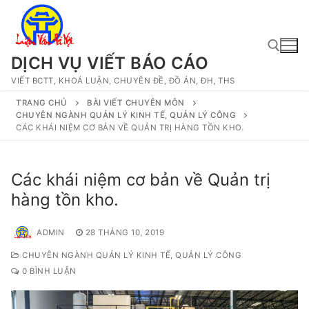
Chuyển
đến
nội
dung
DỊCH VỤ VIẾT BÁO CÁO
VIẾT BCTT, KHOÁ LUẬN, CHUYÊN ĐỀ, ĐỒ ÁN, ĐH, THS
Tìm kiếm cho:
TRANG CHỦ
BÀI VIẾT CHUYÊN MÔN
CHUYÊN NGÀNH QUẢN LÝ KINH TẾ, QUẢN LÝ CÔNG
CÁC KHÁI NIỆM CƠ BẢN VỀ QUẢN TRỊ HÀNG TỒN KHO.
Các khái niệm cơ bản về Quản trị
hàng tồn kho.
ADMIN
28 THÁNG 10, 2019
CHUYÊN NGÀNH QUẢN LÝ KINH TẾ, QUẢN LÝ CÔNG
0 BÌNH LUẬN