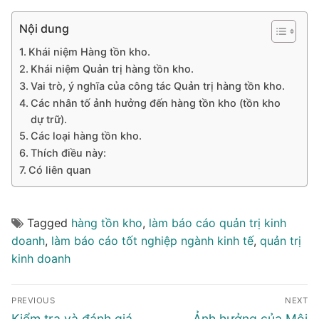
Nội dung
Khái niệm Hàng tồn kho.
Khái niệm Quản trị hàng tồn kho.
Vai trò, ý nghĩa của công tác Quản trị hàng tồn kho.
Các nhân tố ảnh hưởng đến hàng tồn kho (tồn kho
dự trữ).
Các loại hàng tồn kho.
Thích điều này:
Có liên quan
Tagged
hàng tồn kho
,
làm báo cáo quản trị kinh
doanh
,
làm báo cáo tốt nghiệp ngành kinh tế
,
quản trị
kinh doanh
Điều
PREVIOUS
NEXT
hướng
Previous
Next
Kiểm tra và đánh giá
Ảnh hưởng của Môi