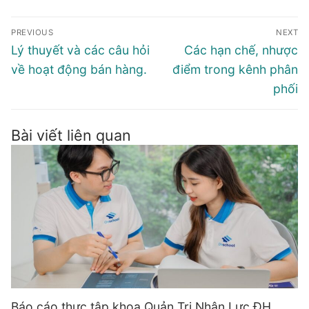
Điều
PREVIOUS
NEXT
hướng
Previous
Next
Lý thuyết và các câu hỏi
Các hạn chế, nhược
bài
post:
post:
về hoạt động bán hàng.
điểm trong kênh phân
viết
phối
Bài viết liên quan
Báo cáo thực tập khoa Quản Trị Nhân Lực ĐH