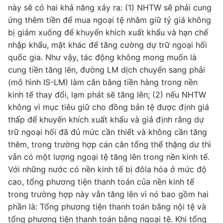
này sẽ có hai khả năng xảy ra: (1) NHTW sẽ phải cung
ứng thêm tiền để mua ngoại tệ nhằm giữ tỷ giá không
bị giảm xuống để khuyến khích xuất khẩu và hạn chế
nhập khẩu, mặt khác để tăng cường dự trữ ngoại hối
quốc gia. Như vậy, tác động không mong muốn là
cung tiền tăng lên, đường LM dịch chuyển sang phải
(mô hình IS-LM) làm cân bằng tiền hàng trong nền
kinh tế thay đổi, lạm phát sẽ tăng lên; (2) nếu NHTW
không vì mục tiêu giữ cho đồng bản tệ được định giá
thấp để khuyến khích xuất khẩu và giả định rằng dự
trữ ngoại hối đã đủ mức cần thiết và không cần tăng
thêm, trong trường hợp cán cân tổng thể thặng dư thì
vẫn có một lượng ngoại tệ tăng lên trong nền kinh tế.
Với những nước có nền kinh tế bị đôla hóa ở mức độ
cao, tổng phương tiện thanh toán của nền kinh tế
trong trường hợp này vẫn tăng lên vì nó bao gồm hai
phần là: Tổng phương tiện thanh toán bằng nội tệ và
tổng phương tiện thanh toán bằng ngoại tệ. Khi tổng