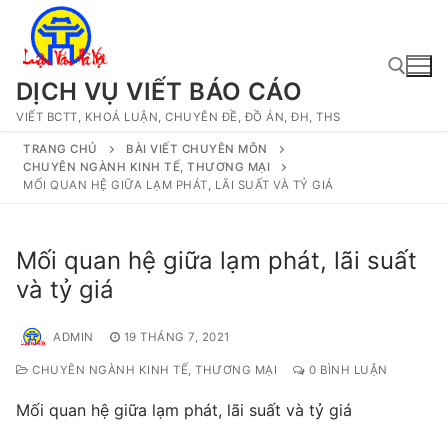
Chuyển
đến
nội
dung
DỊCH VỤ VIẾT BÁO CÁO
VIẾT BCTT, KHOÁ LUẬN, CHUYÊN ĐỀ, ĐỒ ÁN, ĐH, THS
Tìm kiếm cho:
TRANG CHỦ
BÀI VIẾT CHUYÊN MÔN
CHUYÊN NGÀNH KINH TẾ, THƯƠNG MẠI
MỐI QUAN HỆ GIỮA LẠM PHÁT, LÃI SUẤT VÀ TỶ GIÁ
Mối quan hệ giữa lạm phát, lãi suất
và tỷ giá
ADMIN
19 THÁNG 7, 2021
CHUYÊN NGÀNH KINH TẾ, THƯƠNG MẠI
0 BÌNH LUẬN
Mối quan hệ giữa lạm phát, lãi suất và tỷ giá