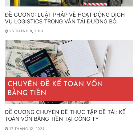
ĐỀ CƯƠNG: LUẬT PHÁP VỀ HOẠT ĐỘNG DỊCH
VỤ LOGISTICS TRONG VẬN TẢI ĐƯỜNG BỘ.
25 THÁNG 8, 2019
ĐỀ CƯƠNG CHUYÊN ĐỀ THỰC TẬP ĐỀ TÀI: KẾ
TOÁN VỐN BẰNG TIỀN TẠI CÔNG TY
17 THÁNG 12, 2024