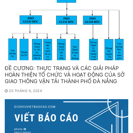
ĐỀ CƯƠNG: THỰC TRẠNG VÀ CÁC GIẢI PHÁP
HOÀN THIỆN TỔ CHỨC VÀ HOẠT ĐỘNG CỦA SỞ
GIAO THÔNG VẬN TẢI THÀNH PHỐ ĐÀ NẴNG
20 THÁNG 6, 2024