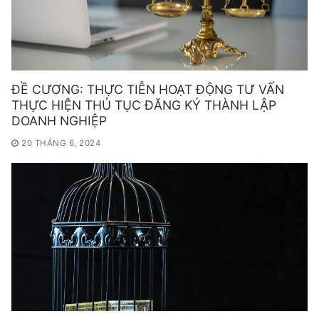
ĐỀ CƯƠNG: THỰC TIỄN HOẠT ĐỘNG TƯ VẤN
THỰC HIỆN THỦ TỤC ĐĂNG KÝ THÀNH LẬP
DOANH NGHIỆP
20 THÁNG 6, 2024